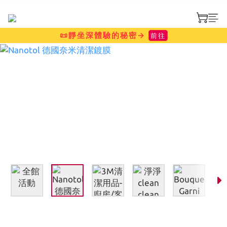
📜靜坐深體驗的秘密→
前往